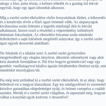
ahogy a friss, puha tészta, a krémes töltelék és a gazdag ízű lekvár
egyesül, hogy egy igazi ízbombát alkosson.
Míg a zserbó szelet elkészítése elsőre bonyolultnak tűnhet, a lelkesedés
és a kreativitás révén a főzés igazi örömmé válik. Az alapanyagok
kiválasztása során érdemes a legjobb minőségű diót és lekvárt
alkalmazni, hiszen ezzel a részlettel a végeredmény ízélményét
drámaian fokozhatjuk. Az elkészítési folyamat során mindenki
felfedezheti a saját ízlésének megfelelő arányokat, így a zserbó szelet
igazi egyedi desszerttá alakítható.
Ne felejtsük el a tálalást sem! A zserbó szelet gyönyörűen
megjeleníthető egy elegáns tányéron, átkontrás sütemények vagy akár
kézi darabok formájában is. Pár friss bogyós gyümölccsel vagy egy
gombóc vaníliafagyival kínálva igazán felejthetetlen élményt nyújt, ami
mindenkit mosolygásra bír.
Ha még nem próbáltad ki a zserbó szelet elkészítését, itt az ideje, hogy
felfedezd ezt a magyar klasszikust. Egy kis odafigyeléssel és szeretettel
készítve garantáltan elégedettséget nyújt, és örömet csempész a családi
asztalra. Merülj el a zserbó szelet világában, és tapasztald meg, hogyan
válhat a konyhád egyik kedvenc é dessertévé!