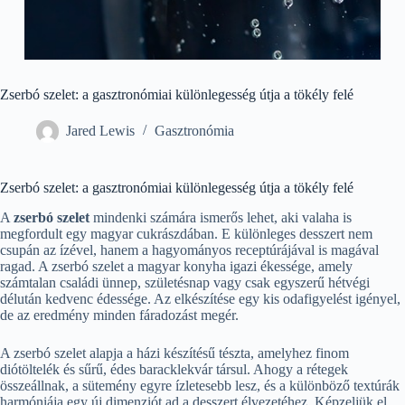
Zserbó szelet: a gasztronómiai különlegesség útja a tökély felé
Jared Lewis
Gasztronómia
Zserbó szelet: a gasztronómiai különlegesség útja a tökély felé
A
zserbó szelet
mindenki számára ismerős lehet, aki valaha is
megfordult egy magyar cukrászdában. E különleges desszert nem
csupán az ízével, hanem a hagyományos receptúrájával is magával
ragad. A zserbó szelet a magyar konyha igazi ékessége, amely
számtalan családi ünnep, születésnap vagy csak egyszerű hétvégi
délután kedvenc édessége. Az elkészítése egy kis odafigyelést igényel,
de az eredmény minden fáradozást megér.
A zserbó szelet alapja a házi készítésű tészta, amelyhez finom
diótöltelék és sűrű, édes baracklekvár társul. Ahogy a rétegek
összeállnak, a sütemény egyre ízletesebb lesz, és a különböző textúrák
harmóniája egy új dimenziót ad a desszert élvezetéhez. Képzeljük el,