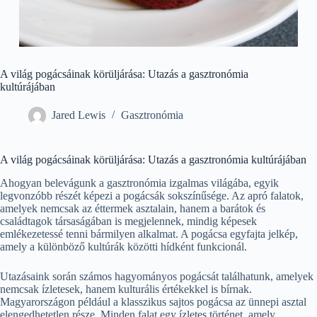
A világ pogácsáinak körüljárása: Utazás a gasztronómia
kultúrájában
Jared Lewis
Gasztronómia
A világ pogácsáinak körüljárása: Utazás a gasztronómia kultúrájában
Ahogyan belevágunk a gasztronómia izgalmas világába, egyik
legvonzóbb részét képezi a pogácsák sokszínűsége. Az apró falatok,
amelyek nemcsak az éttermek asztalain, hanem a barátok és
családtagok társaságában is megjelennek, mindig képesek
emlékezetessé tenni bármilyen alkalmat. A pogácsa egyfajta jelkép,
amely a különböző kultúrák közötti hídként funkcionál.
Utazásaink során számos hagyományos pogácsát találhatunk, amelyek
nemcsak ízletesek, hanem kulturális értékekkel is bírnak.
Magyarországon például a klasszikus sajtos pogácsa az ünnepi asztal
elengedhetetlen része. Minden falat egy ízletes történet, amely