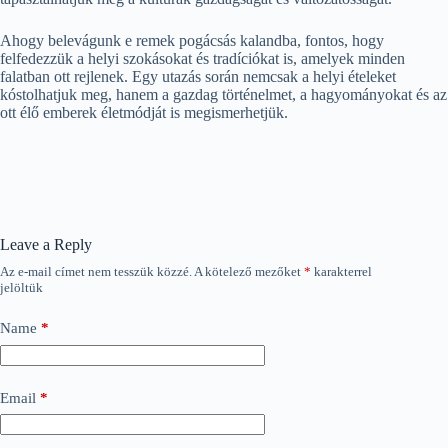
Ahogy belevágunk e remek pogácsás kalandba, fontos, hogy
felfedezzük a helyi szokásokat és tradíciókat is, amelyek minden
falatban ott rejlenek. Egy utazás során nemcsak a helyi ételeket
kóstolhatjuk meg, hanem a gazdag történelmet, a hagyományokat és az
ott élő emberek életmódját is megismerhetjük.
Leave a Reply
Az e-mail címet nem tesszük közzé.
A kötelező mezőket
*
karakterrel
jelöltük
Name
*
Email
*