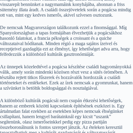
visszarepít bennünket a nagymamáink konyhájába, ahonnan a friss
sütemény illata áradt. A családi összejövetelek során a pogácsa mindig
ott van, mint egy kedves ismerős, akivel szívesen osztozunk.
De nemcsak Magyarországon találkozunk ezzel a finomsággal. Míg
Spanyolországban a tapas formájában élvezhetjük a pogácsákhoz
hasonló falatokat, a francia pékségek a croissant és a quiche
változataival hódítanak. Minden régió a maga sajátos ízeivel és
receptjeivel gazdagítja ezt az élményt, így lehetőséget adva arra, hogy
felfedezzük a különböző kultúrák gasztronómiáját.
Az ünnepek közeledtével a pogácsa készítése családi hagyományokká
válik, amely során mindenki közösen részt vesz a sütés örömében. A
tésztába rejtett titkos fűszerek és hozzávalók hordozzák a családi
történeteket és emlékeket. Ezek az ízek nemcsak a gyomrunkat, hanem
a szívünket is betöltik boldogsággal és nosztalgiával.
A különböző kultúrák pogácsái nem csupán étkezési lehetőségek,
hanem az emberek közötti kapcsolatok építésének eszközei is. Egy
ártalmatlan falat ezekben az esetekben képes nemcsak éhségünket
csillapítani, hanem lengyel barátainknál egy kicsit “uszank”
segítenünk, olasz ismerőseinkkel pedig egy pizza partiján
összeboronálnunk is fontos szerepet játszik. Az ételeken keresztül
tapasztalhatjuk meg a kultúrák gazdagságát és változatosságát.