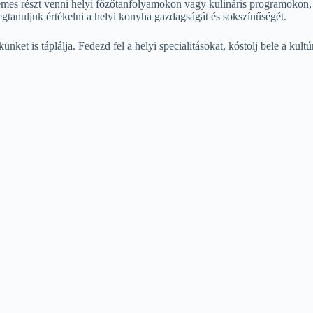
s részt venni helyi főzőtanfolyamokon vagy kulináris programokon, aho
gtanuljuk értékelni a helyi konyha gazdagságát és sokszínűségét.
et is táplálja. Fedezd fel a helyi specialitásokat, kóstolj bele a kul