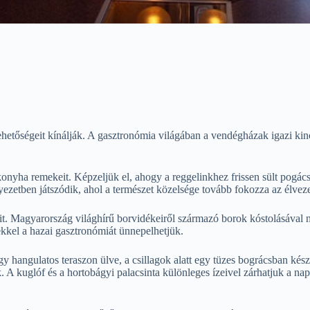
ehetőségeit kínálják. A gasztronómia világában a vendégházak igazi ki
yha remekeit. Képzeljük el, ahogy a reggelinkhez frissen sült pogácsát
nyezetben játszódik, ahol a természet közelsége tovább fokozza az élveze
it. Magyarország világhírű borvidékeiről származó borok kóstolásával n
ekkel a hazai gasztronómiát ünnepelhetjük.
gy hangulatos teraszon ülve, a csillagok alatt egy tüzes bográcsban ké
. A kuglóf és a hortobágyi palacsinta különleges ízeivel zárhatjuk a na