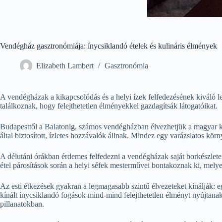
Vendégház gasztronómiája: ínycsiklandó ételek és kulináris élmények
Elizabeth Lambert
Gasztronómia
A vendégházak a kikapcsolódás és a helyi ízek felfedezésének kiváló l
találkoznak, hogy felejthetetlen élményekkel gazdagítsák látogatóikat.
Budapesttől a Balatonig, számos vendégházban élvezhetjük a magyar kon
által biztosított, ízletes hozzávalók állnak. Mindez egy varázslatos kör
A délutáni órákban érdemes felfedezni a vendégházak saját borkészlete
étel párosítások során a helyi séfek mesterművei bontakoznak ki, mely
Az esti étkezések gyakran a legmagasabb szintű élvezeteket kínálják: e
kínált ínycsiklandó fogások mind-mind felejthetetlen élményt nyújtanak
pillanatokban.