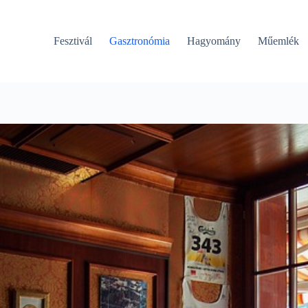
Fesztivál
Gasztronómia
Hagyomány
Műemlék