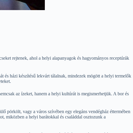
ncseket rejtenek, ahol a helyi alapanyagok és hagyományos receptúrák
 és házi készítésű lekvárt tálalnak, mindezek mögött a helyi termelők
teket.
emcsak az ízeket, hanem a helyi kultúrát is megismerhetjük. A bor és
szülő pörkölt, vagy a város szívében egy elegáns vendégház éttermében
pot, miközben a helyi barátokkal és családdal osztozunk a