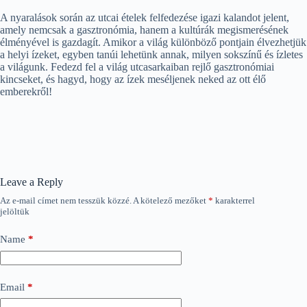
A nyaralások során az utcai ételek felfedezése igazi kalandot jelent,
amely nemcsak a gasztronómia, hanem a kultúrák megismerésének
élményével is gazdagít. Amikor a világ különböző pontjain élvezhetjük
a helyi ízeket, egyben tanúi lehetünk annak, milyen sokszínű és ízletes
a világunk. Fedezd fel a világ utcasarkaiban rejlő gasztronómiai
kincseket, és hagyd, hogy az ízek meséljenek neked az ott élő
emberekről!
Leave a Reply
Az e-mail címet nem tesszük közzé.
A kötelező mezőket
*
karakterrel
jelöltük
Name
*
Email
*