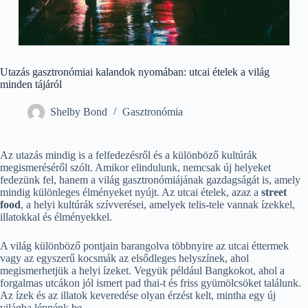
Utazás gasztronómiai kalandok nyomában: utcai ételek a világ
minden tájáról
Shelby Bond
Gasztronómia
Az utazás mindig is a felfedezésről és a különböző kultúrák
megismeréséről szólt. Amikor elindulunk, nemcsak új helyeket
fedezünk fel, hanem a világ gasztronómiájának gazdagságát is, amely
mindig különleges élményeket nyújt. Az utcai ételek, azaz a
street
food
, a helyi kultúrák szívverései, amelyek telis-tele vannak ízekkel,
illatokkal és élményekkel.
A világ különböző pontjain barangolva többnyire az utcai éttermek
vagy az egyszerű kocsmák az elsődleges helyszínek, ahol
megismerhetjük a helyi ízeket. Vegyük például Bangkokot, ahol a
forgalmas utcákon jól ismert pad thai-t és friss gyümölcsöket találunk.
Az ízek és az illatok keveredése olyan érzést kelt, mintha egy új
világba lépnénk be.