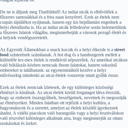
De ne is álljunk meg Thaiföldnél! Az indiai utcák is elbűvölőek a
fűszeres samosáikkal és a friss naan kenyérrel. Ezek az ételek nem
csupán táplálékot nyújtanak, hanem egy kis bepillantást engednek a
helyi életstílusba is. Ha az indiai utcák felfedezése során belemerülünk
a fűszeres falatok világába, megismerhetjük a városok pezsgő életét és
a helyiek vendégszeretetét.
Az Egyesült Államokban a snack kocsik és a helyi étkezde is a
street
food
színterének számítanak. A hot dog és a hamburgerek mellett a
különféle tex-mex ételek is rendkívül népszerűek. Az amerikai utcákon
való bóklászás közben nemcsak finom falatokat, hanem sokszínű
embereket is találhatunk: az egyetemistáktól kezdve a helyi
művészekig mindenki az utcai ételek vonzereje miatt gyűlik össze.
Ezek az ételek nemcsak ízletesek, de egy különleges közösségi
élményt is kínálnak. Az utcai ételek körüli forgatagot látva érezzük,
hogy az emberek összegyűlnek, beszélgetnek, nevetnek és megosztják
az élményeiket. Minden falatban ott rejtőzik a helyi kultúra, a
hagyományok és a szeretet, amelyet az ételek készítői igyekeznek
átadni. A vidéki piacokon való barangolás vagy a helyi fesztiválokon
való részvétel különleges alkalmak arra, hogy megismerjük az ottani
szokásokat és ízeket.