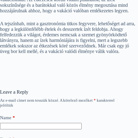
sokszínűsége és a barátokkal való közös élmény megosztása mind
hozzájárulnak ahhoz, hogy a vakáció valóban emlékezetes legyen.
A tejszínhab, mint a gasztronómia titkos fegyvere, lehetőséget ad arra,
hogy a legkülönfélébb ételek és desszertek ízét feldobja. Ahogy
felfedezzük a világot, érdemes nemcsak a szemet gyönyörködtető
látványra, hanem az ízek harmóniájára is figyelni, mert a legszebb
emlékek sokszor az étkezések köré szerveződnek. Már csak egy jó
üveg bor kell mellé, és a vakáció valódi élménye válik valóra.
Leave a Reply
Az e-mail címet nem tesszük közzé.
A kötelező mezőket
*
karakterrel
jelöltük
Name
*