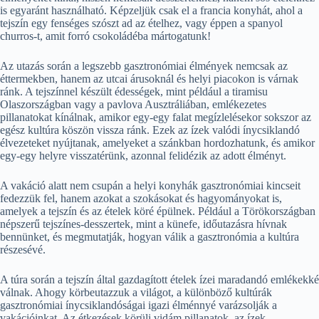
is egyaránt használható. Képzeljük csak el a francia konyhát, ahol a
tejszín egy fenséges szószt ad az ételhez, vagy éppen a spanyol
churros-t, amit forró csokoládéba mártogatunk!
Az utazás során a legszebb gasztronómiai élmények nemcsak az
éttermekben, hanem az utcai árusoknál és helyi piacokon is várnak
ránk. A tejszínnel készült édességek, mint például a tiramisu
Olaszországban vagy a pavlova Ausztráliában, emlékezetes
pillanatokat kínálnak, amikor egy-egy falat megízlelésekor sokszor az
egész kultúra köszön vissza ránk. Ezek az ízek valódi ínycsiklandó
élvezeteket nyújtanak, amelyeket a szánkban hordozhatunk, és amikor
egy-egy helyre visszatérünk, azonnal felidézik az adott élményt.
A vakáció alatt nem csupán a helyi konyhák gasztronómiai kincseit
fedezzük fel, hanem azokat a szokásokat és hagyományokat is,
amelyek a tejszín és az ételek köré épülnek. Például a Törökországban
népszerű tejszínes-desszertek, mint a künefe, időutazásra hívnak
bennünket, és megmutatják, hogyan válik a gasztronómia a kultúra
részesévé.
A túra során a tejszín által gazdagított ételek ízei maradandó emlékekké
válnak. Ahogy körbeutazzuk a világot, a különböző kultúrák
gasztronómiai ínycsiklandóságai igazi élménnyé varázsolják a
vakációinkat. Az étkezések körüli vidám pillanatok, az ízek