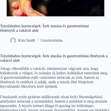
Tejszínhabos ínyencségek: Ízek utazása és gasztronómiai
élmények a vakáció alatt
Kim Smith
Gasztronómia
Tejszínhabos ínyencségek: Ízek utazása és gasztronómiai élmények a
vakáció alatt
Ahogy elkezdődik a vakáció, mindannyian vágyunk arra, hogy
felfedezzük a világot, és számára új ízeket, kultúrákat ismerjünk meg.
A gasztronómiában rejlő varázslatot nemcsak az ízek, hanem az
élmények és emlékek is adják, amik a tejszín által fémjelzett
ínycsiklandó étkezések köré épülnek.
Utazásaink során gyakran találkozunk olyan helyi finomságokkal,
amelyeket nemcsak a szemünkkel, hanem a szánkkal is meg akarunk
tapasztalni. A tejszín krémes állaga és gazdag íze különleges
élményeket kínál, hiszen nemcsak desszertekhez, hanem sós ételekhez