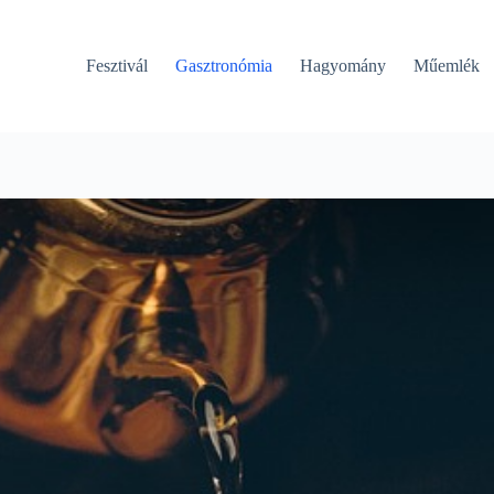
Fesztivál
Gasztronómia
Hagyomány
Műemlék