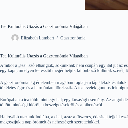
Tea Kulturális Utazás a Gasztronómia Világában
Elizabeth Lambert
Gasztronómia
Tea Kulturális Utazás a Gasztronómia Világában
Amikor a „tea” szó elhangzik, sokunknak nem csupán egy ital jut az es
egy kapu, amelyen keresztül megérthetjük különböző kultúrák szívét, t
A gasztronómia tág értelemben magában foglalja a táplálékok és italok 
tökéletességre és a harmóniára törekszik. A tealevelek gondos feldolgoz
Európában a tea több mint egy ital; egy társasági esemény. Az angol délu
töltött minőségi időről, a beszélgetésekről és a pihenésről.
Ha tovább utazunk Indiába, a chai, azaz a fűszeres, édesített tejjel kés
megosztjuk a nap örömeit és nehézségeit szeretteinkkel.