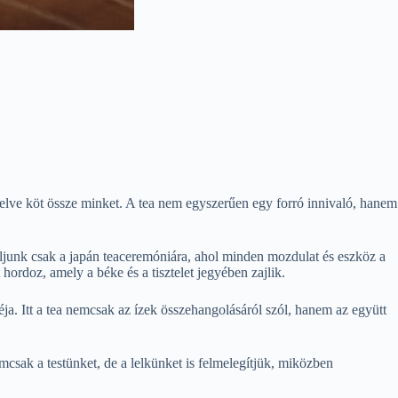
velve köt össze minket. A tea nem egyszerűen egy forró innivaló, hanem
doljunk csak a japán teaceremóniára, ahol minden mozdulat és eszköz a
hordoz, amely a béke és a tisztelet jegyében zajlik.
éja. Itt a tea nemcsak az ízek összehangolásáról szól, hanem az együtt
nemcsak a testünket, de a lelkünket is felmelegítjük, miközben