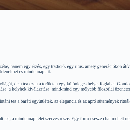
zébe, hanem egy érzés, egy tradíció, egy ritus, amely generációkon átí
örténelmét és mindennapjait.
világát, de a tea ezen a területen egy különleges helyet foglal el. Gon
ása, a kelyhek kiválasztása, mind-mind egy mélyebb filozófiai üzenetet 
táni tea a baráti együttlétek, az elegancia és az apró sütemények rituál
zült tea, a mindennapi élet szerves része. Egy forró csésze chai mellett 