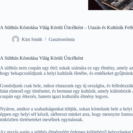
A Sülthús Kóstolása Világ Körüli Úticélként – Utazás és Kultúrák Felf
Kim Smith
Gasztronómia
A Sülthús Kóstolása Világ Körüli Úticélként
A sülthús nem csupán egy étel; sokak számára ez egy élmény, amely az u
hogy bekapcsolódjunk a helyi kultúrák életébe, és emlékeket gyűjtsünk,
Gondoljunk csak bele, mikor elutazunk egy új országba, és felfedezzük a
falat elmesél egy történetet, és bemutat egy kultúrát, amely különbözi
csupán egy étkezés, hanem igazi kulturális élmény legyen.
Nyáron, amikor a szabadságunkat töltjük, sokan kóstolunk bele a helyi í
éppen egy helyi séf készít, ráébreszt minket arra, hogy mennyire fontos
miközben történeteket mesélnek egymásnak.
Az utazás során a sülthús élményéért érdemes különböző helyszíneket bej