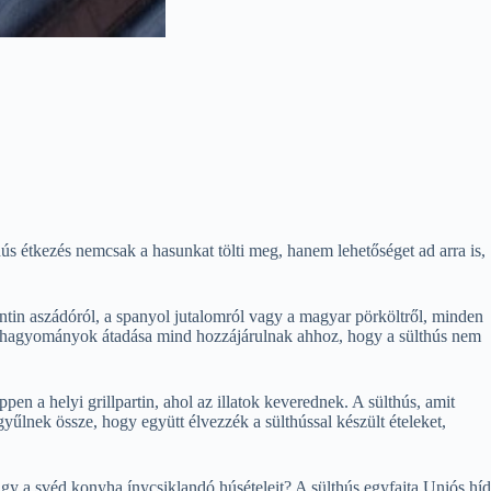
ús étkezés nemcsak a hasunkat tölti meg, hanem lehetőséget ad arra is,
entin aszádóról, a spanyol jutalomról vagy a magyar pörköltről, minden
helyi hagyományok átadása mind hozzájárulnak ahhoz, hogy a sülthús nem
en a helyi grillpartin, ahol az illatok keverednek. A sülthús, amit
yűlnek össze, hogy együtt élvezzék a sülthússal készült ételeket,
agy a svéd konyha ínycsiklandó húsételeit? A sülthús egyfajta Uniós híd