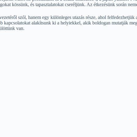
ágokat kössünk, és tapasztalatokat cseréljünk. Az étkezésünk során nem
lvezetéről szól, hanem egy különleges utazás része, ahol felfedezhetjü
ebb kapcsolatokat alakítsunk ki a helyiekkel, akik boldogan mutatják m
ülöttünk van.