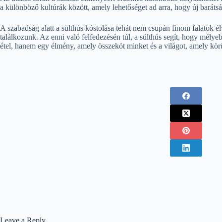
a különböző kultúrák között, amely lehetőséget ad arra, hogy új baráts
A szabadság alatt a sülthús kóstolása tehát nem csupán finom falatok é
találkozunk. Az enni való felfedezésén túl, a sülthús segít, hogy mély
étel, hanem egy élmény, amely összeköt minket és a világot, amely kör
Leave a Reply