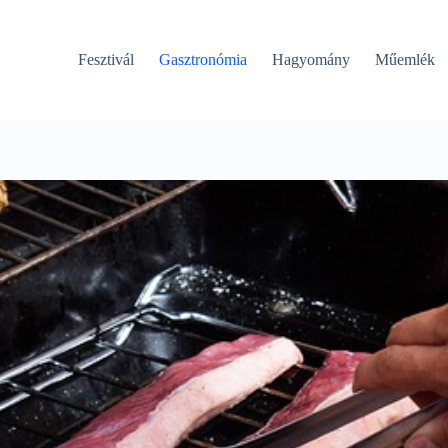
Fesztivál
Gasztronómia
Hagyomány
Műemlék