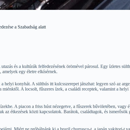
edezése a Szabadság alatt
tazás és a kultúrák felfedezésének örömével párosul. Egy ízletes sülth
 amelyek egy életre elkísérnek.
 helyi konyhát. A sülthús itt kulcsszerepet játszhat: legyen szó az arg
k a miénktől. A locsolt, fűszeres ízek, a családi receptek, valamint a 
zekbe. A piacon a friss húst nézegetve, a fűszerek bűvöletében, vagy épp
ak az étkezések közti kapcsolatok. Barátok, családtagok, és ismerősök g
árni. Miért ne próbálnánk ki a brazil churrasco-t, a japán yakitori-t v