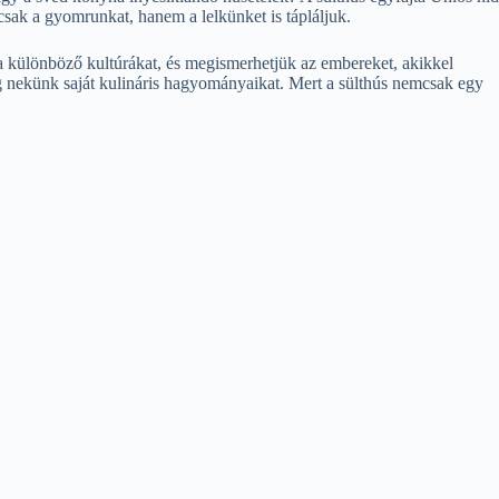
csak a gyomrunkat, hanem a lelkünket is tápláljuk.
k a különböző kultúrákat, és megismerhetjük az embereket, akikkel
eg nekünk saját kulináris hagyományaikat. Mert a sülthús nemcsak egy