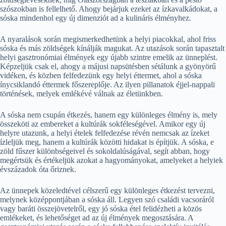
szószokban is fellelhető. Ahogy bejárjuk ezeket az ízkavalkádokat, a
sóska mindenhol egy új dimenziót ad a kulináris élményhez.
A nyaralások során megismerkedhetünk a helyi piacokkal, ahol friss
sóska és más zöldségek kínálják magukat. Az utazások során tapasztalt
helyi gasztronómiai élmények egy újabb szintre emelik az ünneplést.
Képzeljük csak el, ahogy a májusi napsütésben sétálunk a gyönyörű
vidéken, és közben felfedezünk egy helyi éttermet, ahol a sóska
ínycsiklandó éttermek főszereplője. Az ilyen pillanatok éjjel-nappali
történések, melyek emlékévé válnak az életünkben.
A sóska nem csupán étkezés, hanem egy különleges élmény is, mely
összeköti az embereket a kultúrák sokféleségével. Amikor egy új
helyre utazunk, a helyi ételek felfedezése révén nemcsak az ízeket
ízleljük meg, hanem a kultúrák közötti hidakat is építjük. A sóska, e
zöld fűszer különbségeivel és sokoldalúságával, segít abban, hogy
megértsük és értékeljük azokat a hagyományokat, amelyeket a helyiek
évszázadok óta őriznek.
Az ünnepek közeledtével célszerű egy különleges étkezést tervezni,
melynek középpontjában a sóska áll. Legyen szó családi vacsoráról
vagy baráti összejövetelről, egy jó sóska étel felidézheti a közös
emlékeket, és lehetőséget ad az új élmények megosztására. A