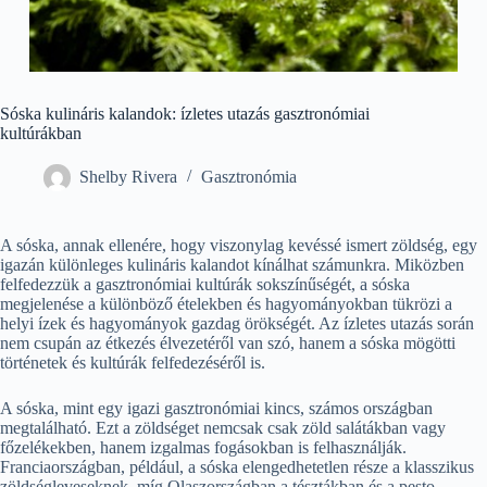
Sóska kulináris kalandok: ízletes utazás gasztronómiai
kultúrákban
Shelby Rivera
Gasztronómia
A sóska, annak ellenére, hogy viszonylag kevéssé ismert zöldség, egy
igazán különleges kulináris kalandot kínálhat számunkra. Miközben
felfedezzük a gasztronómiai kultúrák sokszínűségét, a sóska
megjelenése a különböző ételekben és hagyományokban tükrözi a
helyi ízek és hagyományok gazdag örökségét. Az ízletes utazás során
nem csupán az étkezés élvezetéről van szó, hanem a sóska mögötti
történetek és kultúrák felfedezéséről is.
A sóska, mint egy igazi gasztronómiai kincs, számos országban
megtalálható. Ezt a zöldséget nemcsak csak zöld salátákban vagy
főzelékekben, hanem izgalmas fogásokban is felhasználják.
Franciaországban, például, a sóska elengedhetetlen része a klasszikus
zöldségleveseknek, míg Olaszországban a tésztákban és a pesto