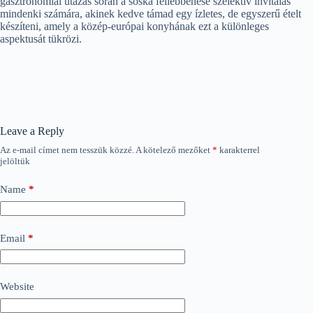
gasztronómiai utazás során a sóska fellebbenése szelektív invitálás
mindenki számára, akinek kedve támad egy ízletes, de egyszerű ételt
készíteni, amely a közép-európai konyhának ezt a különleges
aspektusát tükrözi.
Leave a Reply
Az e-mail címet nem tesszük közzé.
A kötelező mezőket
*
karakterrel
jelöltük
Name
*
Email
*
Website