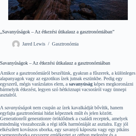
„Savanyúságok – Az étkezési útikalauz a gasztronómiában”
Jared Lewis
Gasztronómia
Savanyúságok – Az étkezési útikalauz a gasztronómiában
Amikor a gasztronómiáról beszélünk, gyakran a fűszerek, a különleges
alapanyagok vagy az egzotikus ízek jutnak eszünkbe. Pedig egy
egyszerű, mégis varázslatos elem, a
savanyúság
képes megkoronázni
bármelyik étkezést, legyen szó hétköznapi vacsoráról vagy ünnepi
asztalról.
A
savanyúságok
nem csupán az ízek kavalkádját bővítik, hanem
egyfajta gasztronómiai hidat képeznek múlt és jelen között.
Generationről generationre öröklődnek a családi receptek, amelyek
mindmáig visszahozzák a régi idők harmóniáját az asztalra. Egy jól
elkészített kovászos uborka, egy savanyú káposzta vagy egy pikáns
csemegeuborka egyszerre emlékeztet az otthon melegére és a