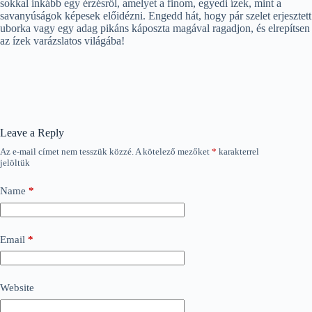
sokkal inkább egy érzésről, amelyet a finom, egyedi ízek, mint a
savanyúságok képesek előidézni. Engedd hát, hogy pár szelet erjesztett
uborka vagy egy adag pikáns káposzta magával ragadjon, és elrepítsen
az ízek varázslatos világába!
Leave a Reply
Az e-mail címet nem tesszük közzé.
A kötelező mezőket
*
karakterrel
jelöltük
Name
*
Email
*
Website