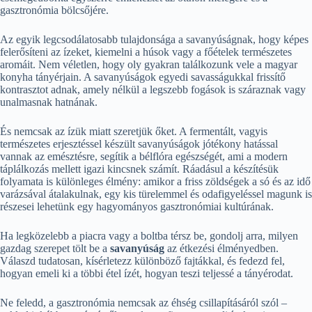
gasztronómia bölcsőjére.
Az egyik legcsodálatosabb tulajdonsága a savanyúságnak, hogy képes
felerősíteni az ízeket, kiemelni a húsok vagy a főételek természetes
aromáit. Nem véletlen, hogy oly gyakran találkozunk vele a magyar
konyha tányérjain. A savanyúságok egyedi savasságukkal frissítő
kontrasztot adnak, amely nélkül a legszebb fogások is száraznak vagy
unalmasnak hatnának.
És nemcsak az ízük miatt szeretjük őket. A fermentált, vagyis
természetes erjesztéssel készült savanyúságok jótékony hatással
vannak az emésztésre, segítik a bélflóra egészségét, ami a modern
táplálkozás mellett igazi kincsnek számít. Ráadásul a készítésük
folyamata is különleges élmény: amikor a friss zöldségek a só és az idő
varázsával átalakulnak, egy kis türelemmel és odafigyeléssel magunk is
részesei lehetünk egy hagyományos gasztronómiai kultúrának.
Ha legközelebb a piacra vagy a boltba térsz be, gondolj arra, milyen
gazdag szerepet tölt be a
savanyúság
az étkezési élményedben.
Válaszd tudatosan, kísérletezz különböző fajtákkal, és fedezd fel,
hogyan emeli ki a többi étel ízét, hogyan teszi teljessé a tányérodat.
Ne feledd, a gasztronómia nemcsak az éhség csillapításáról szól –