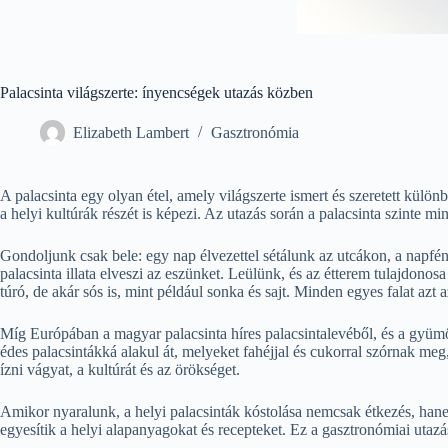
Palacsinta világszerte: ínyencségek utazás közben
Elizabeth Lambert
Gasztronómia
A palacsinta egy olyan étel, amely világszerte ismert és szeretett kü
a helyi kultúrák részét is képezi. Az utazás során a palacsinta szinte min
Gondoljunk csak bele: egy nap élvezettel sétálunk az utcákon, a napfény
palacsinta illata elveszi az eszünket. Leülünk, és az étterem tulajdonos
túró, de akár sós is, mint például sonka és sajt. Minden egyes falat azt
Míg Európában a magyar palacsinta híres palacsintalevéből, és a gyümöl
édes palacsintákká alakul át, melyeket fahéjjal és cukorral szórnak me
ízni vágyat, a kultúrát és az örökséget.
Amikor nyaralunk, a helyi palacsinták kóstolása nemcsak étkezés, hane
egyesítik a helyi alapanyagokat és recepteket. Ez a gasztronómiai utaz