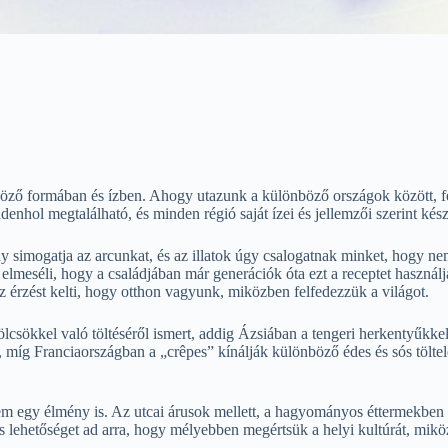
lönböző formában és ízben. Ahogy utazunk a különböző országok között, 
denhol megtalálható, és minden régió saját ízei és jellemzői szerint készí
 simogatja az arcunkat, és az illatok úgy csalogatnak minket, hogy nem t
a elmeséli, hogy a családjában már generációk óta ezt a receptet használ
 az érzést kelti, hogy otthon vagyunk, miközben felfedezzük a világot.
csökkel való töltéséről ismert, addig Ázsiában a tengeri herkentyűkkel
g, míg Franciaországban a „crêpes” kínálják különböző édes és sós tölte
m egy élmény is. Az utcai árusok mellett, a hagyományos éttermekben ü
ás lehetőséget ad arra, hogy mélyebben megértsük a helyi kultúrát, mik