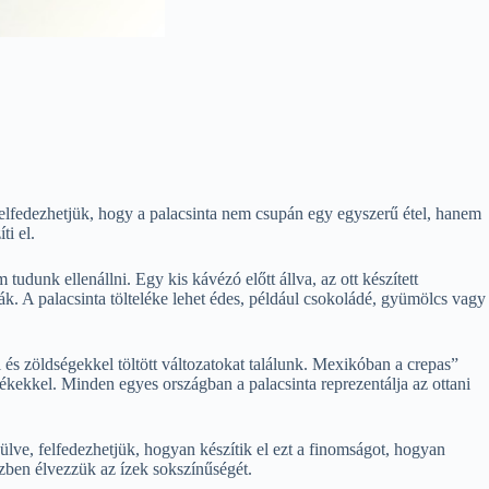
felfedezhetjük, hogy a palacsinta nem csupán egy egyszerű étel, hanem
ti el.
udunk ellenállni. Egy kis kávézó előtt állva, az ott készített
ják. A palacsinta tölteléke lehet édes, például csokoládé, gyümölcs vagy
 és zöldségekkel töltött változatokat találunk. Mexikóban a crepas”
lékekkel. Minden egyes országban a palacsinta reprezentálja az ottani
lve, felfedezhetjük, hogyan készítik el ezt a finomságot, hogyan
özben élvezzük az ízek sokszínűségét.