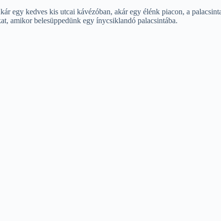
Akár egy kedves kis utcai kávézóban, akár egy élénk piacon, a palacsint
kat, amikor belesüppedünk egy ínycsiklandó palacsintába.