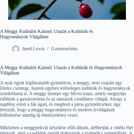
A Meggy Kulináris Kaland: Utazás a Kultúrák és
Hagyományok Világában
Jared Lewis
Gasztronómia
A Meggy Kulináris Kaland: Utazás a Kultúrák és Hagyományok
Világában
A nyár egyik legfinomabb gyümölcse, a meggy, nem csupán egy
ízletes csemege, hanem egyben különleges kultúrák és hagyományok
szimbóluma is. A meggy ünnepe egy bűvös kapu, amely megnyitja
előttünk a gasztronómia és az utazások csodálatos világát. Ahogy a
napfény érinti a fák ágait, és megfesti a piros gyümölcsöket, úgy
érezzük, hogy a meggy hagyományos és modern ízvilágának
felfedezése mindig új élményekhez vezet.
Miközben a meggylekvár készítése előtt állunk, átélhetjük a vidéki élet
ritmusát, ahol a családok együtt dolgoznak a gyümölcs szüretelésén. A