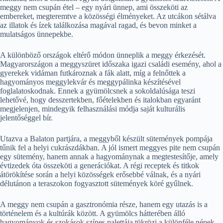
meggy nem csupán étel – egy nyári ünnep, ami összeköti az
embereket, megteremtve a közösségi élményeket. Az utcákon sétálva
az illatok és ízek találkozása magával ragad, és bevon minket a
mulatságos ünnepekbe.
A különböző országok eltérő módon ünneplik a meggy érkezését.
Magyarországon a meggyszüret időszaka igazi családi esemény, ahol a
gyerekek vidáman futkároznak a fák alatt, míg a felnőttek a
hagyományos meggylekvár és meggypálinka készítésével
foglalatoskodnak. Ennek a gyümölcsnek a sokoldalúsága teszi
lehetővé, hogy desszertekben, főételekben és italokban egyaránt
megjelenjen, mindegyik felhasználási módja saját kulturális
jelentőséggel bír.
Utazva a Balaton partjára, a meggyből készült sütemények pompája
tűnik fel a helyi cukrászdákban. A jól ismert meggyes pite nem csupán
egy sütemény, hanem annak a hagyománynak a megtestesítője, amely
évtizedek óta összeköti a generációkat. A régi receptek és titkok
átörökítése során a helyi közösségek erősebbé válnak, és a nyári
délutánon a teraszokon fogyasztott sütemények köré gyűlnek.
A meggy nem csupán a gasztronómia része, hanem egy utazás is a
történelem és a kultúrák között. A gyümölcs hátterében álló
hagyományok és szokások színes palettája tükrözi a különféle népek