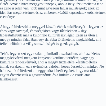
életét. Azok a híres meggyes ünnepek, ahol a helyi ízek mellett a tánc
és zene is jelen van, több mint egyszerű falusi mulatságok; ezek az
identitás megőrzésének és az emberek közötti kapcsolatok erősítésének
eseményei.
Ahogy felfedezzük a meggyel készült ételek sokféleségét – legyen az
édes vagy savanyú, édességekben vagy főételekben – úgy
tapasztalhatjuk meg a különféle kultúrák ízvilágát. Ezen az úton a
meggy minden falatjában egy darabka történetet is megízlelünk, ami
felfedi előttünk a világ sokszínűségét és gazdagságát.
Tehát, legyen szó egy családi piknikről a szabadban, ahol az ízletes
meggylekvárral megkent kenyerek kerülnek terítékre, vagy egy
kulturális rendezvényről, ahol a meggy tiszteletére készített ételek
állnak sorakozni, ez a gyümölcs valóban képes összekötni minket. Ne
habozzunk felfedezni a meggy adta lehetőségeket, hogy másokkal
együtt élvezhessük a gasztronómia és a kultúrák e csodálatos
találkozását!