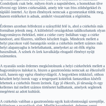
Gondoljunk csak bele, milyen érzés a napsütésben, a homokban ülve
élvezni egy ízletes csirkesalátát, amely tele van friss zöldségekkel és
tápláló öntettel. Az ilyen élmények nemcsak a gyomrunkat töltik meg,
hanem emlékeket is adnak, amikért visszatérünk a régiónkba.
Érdemes azonban felfedezni a szárazföld felé is, ahol a csirkehús más
formában jelenik meg. A különböző országokban találkozhatunk olyan
hagyományos ételekkel, mint a csirke curry Indiában vagy a csirke
tandoori, ami fűszeres, sütőben készített fogás. Mindezek mellett a
helyi piacokon való barangolás során a csirkehús mellett számos más
helyi alapanyagba is belefuthatunk, amelyeket az ott élők régóta
használnak. A színek és ízek kavalkádja elragadó élményt nyújt
számunkra.
A nyaralás során érdemes megkóstolnunk a helyi csirkeételek mellett a
hagyományos italokat is, hiszen a gasztronómia nemcsak az étkezésről
szól, hanem egy egész élményvilágról. A hegyekben trükköző, otthon
készített helyi borok vagy a tengerparti koktélok fantasztikus kísérői
lehetnek a csirkehús finom ízeinek. Egy jó étkezés, jó társaság és egy
kellemes ital mellett számos történetet hallhatunk, amelyek segítenek
megérteni az adott kultúrát.
A csirkehús valóban a gasztronómia egyik kulcsfontosságú szereplője,
különösen a nyaralások alatt. Mielőtt hazatérnénk, érdemes venni