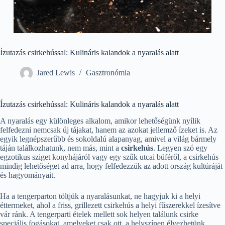
Ízutazás csirkehússal: Kulináris kalandok a nyaralás alatt
Jared Lewis
Gasztronómia
Ízutazás csirkehússal: Kulináris kalandok a nyaralás alatt
A nyaralás egy különleges alkalom, amikor lehetőségünk nyílik
felfedezni nemcsak új tájakat, hanem az azokat jellemző ízeket is. Az
egyik legnépszerűbb és sokoldalú alapanyag, amivel a világ bármely
táján találkozhatunk, nem más, mint a
csirkehús
. Legyen szó egy
egzotikus sziget konyhájáról vagy egy szűk utcai büféről, a csirkehús
mindig lehetőséget ad arra, hogy felfedezzük az adott ország kultúráját
és hagyományait.
Ha a tengerparton töltjük a nyaralásunkat, ne hagyjuk ki a helyi
éttermeket, ahol a friss, grillezett csirkehús a helyi fűszerekkel ízesítve
vár ránk. A tengerparti ételek mellett sok helyen találunk csirke
speciális fogásokat, amelyeket csak ott, a helyszínen élvezhetünk.