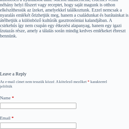
néhány helyi fűszert vagy receptet, hogy saját magunk is otthon
elkészíthessük az ízeket, amelyekkel találkoztunk. Ezzel nemcsak a
nyaralás emlékét őrizhetjük meg, hanem a családunkat és barátainkat is
átélhetjük a különböző kultúrák gasztronómiai kalandjában. A
csirkehús így nem csupán egy étkezési alapanyag, hanem egy igazi
ízutazás része, amely a tálalás során mindig kedves emlékeket ébreszt
bennünk.
Leave a Reply
Az e-mail címet nem tesszük közzé.
A kötelező mezőket
*
karakterrel
jelöltük
Name
*
Email
*