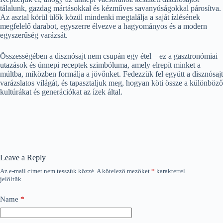
tálalunk, gazdag mártásokkal és kézműves savanyúságokkal párosítva.
Az asztal körül ülők közül mindenki megtalálja a saját ízlésének
megfelelő darabot, egyszerre élvezve a hagyományos és a modern
egyszerűség varázsát.
Összességében a disznósajt nem csupán egy étel – ez a gasztronómiai
utazások és ünnepi receptek szimbóluma, amely elrepít minket a
múltba, miközben formálja a jövőnket. Fedezzük fel együtt a disznósajt
varázslatos világát, és tapasztaljuk meg, hogyan köti össze a különböző
kultúrákat és generációkat az ízek által.
Leave a Reply
Az e-mail címet nem tesszük közzé.
A kötelező mezőket
*
karakterrel
jelöltük
Name
*