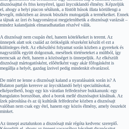
disznósajttal és friss kenyérrel, igazi ínycsiklandó élmény. Képzeljük
el, ahogy a helyi piacon sétálunk, a füstölt húsok illata körüllengi a
levegőt, miközben az árusok büszkén mutogatják a termékeiket. Ennek
a tájnak az ízei és hagyományai megjeleníthetik a disznósajt varázsát –
mindez kalandjaink elmaradhatatlan részévé válik.
A disznósajt nem csupán étel, hanem kötelékeket is teremt. Az
ünnepek alatt sok család az örökségük részeként készíti el ezt a
különleges ételt. Az elkészítési folyamat során közben a gyerekek és
nagyszülők együtt dolgoznak, mesélnek történeteket a múltból, így
nemcsak az ételt, hanem a közösséget is ünnepeljük. Az elkészült
disznósajt mártogatósként, előételként vagy akár főfogásként is
megállja a helyét, gazdag ízeivel pedig mindenkit elvarázsol.
De miért ne lenne a disznósajt kaland a nyaralásaink során is? A
Balaton partján keresve az ínycsiklandó helyi specialitásokat,
elképzelhető, hogy egy kis váratlan felfedezésre bukkanunk: egy
hangulatos borozóban, ahol a borok mellé disznósajtot kínálnak. Az
ízek párosítása és az új kultúrák felfedezése közben a disznósajt
valóban nem csak egy étel, hanem egy közös élmény, amely összeköt
minket.
Az ünnepi asztalunkon a disznósajt már régóta kedvenc szereplő.
Képzeljük el, ahogy az ünnepi vacsorához készített disznósajtot