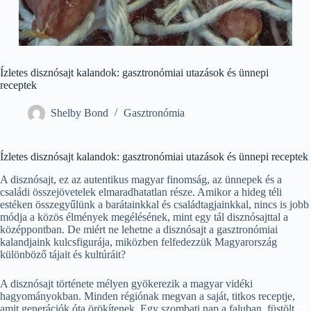
Ízletes disznósajt kalandok: gasztronómiai utazások és ünnepi
receptek
Shelby Bond
Gasztronómia
Ízletes disznósajt kalandok: gasztronómiai utazások és ünnepi receptek
A disznósajt, ez az autentikus magyar finomság, az ünnepek és a
családi összejövetelek elmaradhatatlan része. Amikor a hideg téli
estéken összegyűlünk a barátainkkal és családtagjainkkal, nincs is jobb
módja a közös élmények megélésének, mint egy tál disznósajttal a
középpontban. De miért ne lehetne a disznósajt a gasztronómiai
kalandjaink kulcsfigurája, miközben felfedezzük Magyarország
különböző tájait és kultúráit?
A disznósajt története mélyen gyökerezik a magyar vidéki
hagyományokban. Minden régiónak megvan a saját, titkos receptje,
amit generációk óta örökítenek. Egy szombati nap a faluban, füstölt