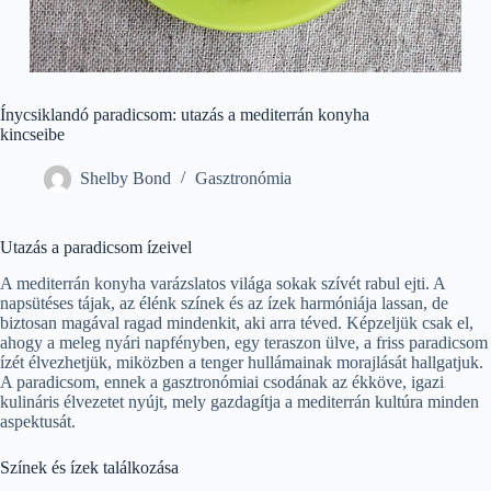
Ínycsiklandó paradicsom: utazás a mediterrán konyha
kincseibe
Shelby Bond
Gasztronómia
Utazás a paradicsom ízeivel
A mediterrán konyha varázslatos világa sokak szívét rabul ejti. A
napsütéses tájak, az élénk színek és az ízek harmóniája lassan, de
biztosan magával ragad mindenkit, aki arra téved. Képzeljük csak el,
ahogy a meleg nyári napfényben, egy teraszon ülve, a friss paradicsom
ízét élvezhetjük, miközben a tenger hullámainak morajlását hallgatjuk.
A paradicsom, ennek a gasztronómiai csodának az ékköve, igazi
kulináris élvezetet nyújt, mely gazdagítja a mediterrán kultúra minden
aspektusát.
Színek és ízek találkozása