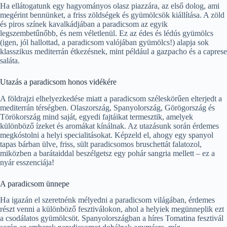
Ha ellátogatunk egy hagyományos olasz piazzára, az első dolog, ami
megérint bennünket, a friss zöldségek és gyümölcsök kiállítása. A zöld
és piros színek kavalkádjában a paradicsom az egyik
legszembetűnőbb, és nem véletlenül. Ez az édes és lédús gyümölcs
(igen, jól hallottad, a paradicsom valójában gyümölcs!) alapja sok
klasszikus mediterrán étkezésnek, mint például a gazpacho és a caprese
saláta.
Utazás a paradicsom honos vidékére
A földrajzi elhelyezkedése miatt a paradicsom széleskörűen elterjedt a
mediterrán térségben. Olaszország, Spanyolország, Görögország és
Törökország mind saját, egyedi fajtáikat termesztik, amelyek
különböző ízeket és aromákat kínálnak. Az utazásunk során érdemes
megkóstolni a helyi specialitásokat. Képzeld el, ahogy egy spanyol
tapas bárban ülve, friss, sült paradicsomos bruschettát falatozol,
miközben a barátaiddal beszélgetsz egy pohár sangria mellett – ez a
nyár esszenciája!
A paradicsom ünnepe
Ha igazán el szeretnénk mélyedni a paradicsom világában, érdemes
részt venni a különböző fesztiválokon, ahol a helyiek megünneplik ezt
a csodálatos gyümölcsöt. Spanyolországban a híres Tomatina fesztivál