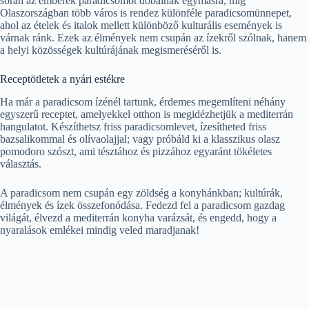
során az emberek paradicsomot dobálnak egymásra, míg
Olaszországban több város is rendez különféle paradicsomünnepet,
ahol az ételek és italok mellett különböző kulturális események is
várnak ránk. Ezek az élmények nem csupán az ízekről szólnak, hanem
a helyi közösségek kultúrájának megismeréséről is.
Receptötletek a nyári estékre
Ha már a paradicsom ízénél tartunk, érdemes megemlíteni néhány
egyszerű receptet, amelyekkel otthon is megidézhetjük a mediterrán
hangulatot. Készíthetsz friss paradicsomlevet, ízesítheted friss
bazsalikommal és olívaolajjal; vagy próbáld ki a klasszikus olasz
pomodoro szószt, ami tésztához és pizzához egyaránt tökéletes
választás.
A paradicsom nem csupán egy zöldség a konyhánkban; kultúrák,
élmények és ízek összefonódása. Fedezd fel a paradicsom gazdag
világát, élvezd a mediterrán konyha varázsát, és engedd, hogy a
nyaralások emlékei mindig veled maradjanak!