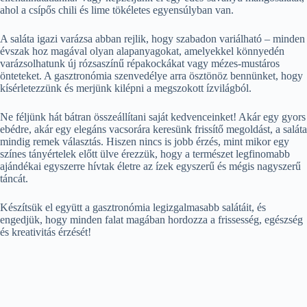
ahol a csípős chili és lime tökéletes egyensúlyban van.
A saláta igazi varázsa abban rejlik, hogy szabadon variálható – minden
évszak hoz magával olyan alapanyagokat, amelyekkel könnyedén
varázsolhatunk új rózsaszínű répakockákat vagy mézes-mustáros
önteteket. A gasztronómia szenvedélye arra ösztönöz bennünket, hogy
kísérletezzünk és merjünk kilépni a megszokott ízvilágból.
Ne féljünk hát bátran összeállítani saját kedvenceinket! Akár egy gyors
ebédre, akár egy elegáns vacsorára keresünk frissítő megoldást, a saláta
mindig remek választás. Hiszen nincs is jobb érzés, mint mikor egy
színes tányértelek előtt ülve érezzük, hogy a természet legfinomabb
ajándékai egyszerre hívtak életre az ízek egyszerű és mégis nagyszerű
táncát.
Készítsük el együtt a gasztronómia legizgalmasabb salátáit, és
engedjük, hogy minden falat magában hordozza a frissesség, egészség
és kreativitás érzését!