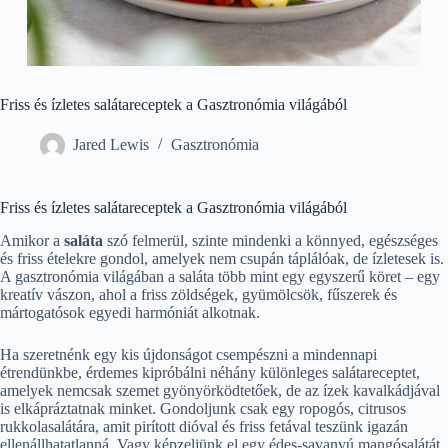
Friss és ízletes salátareceptek a Gasztronómia világából
Jared Lewis
Gasztronómia
Friss és ízletes salátareceptek a Gasztronómia világából
Amikor a
saláta
szó felmerül, szinte mindenki a könnyed, egészséges
és friss ételekre gondol, amelyek nem csupán táplálóak, de ízletesek is.
A gasztronómia világában a saláta több mint egy egyszerű köret – egy
kreatív vászon, ahol a friss zöldségek, gyümölcsök, fűszerek és
mártogatósok egyedi harmóniát alkotnak.
Ha szeretnénk egy kis újdonságot csempészni a mindennapi
étrendünkbe, érdemes kipróbálni néhány különleges salátareceptet,
amelyek nemcsak szemet gyönyörködtetőek, de az ízek kavalkádjával
is elkápráztatnak minket. Gondoljunk csak egy ropogós, citrusos
rukkolasalátára, amit pirított dióval és friss fetával teszünk igazán
ellenállhatatlanná. Vagy képzeljünk el egy édes-savanyú mangósalátát,