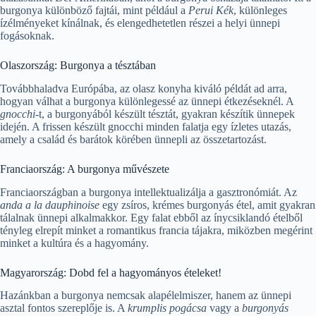
burgonya különböző fajtái, mint például a
Perui Kék
, különleges
ízélményeket kínálnak, és elengedhetetlen részei a helyi ünnepi
fogásoknak.
Olaszország: Burgonya a tésztában
Továbbhaladva Európába, az olasz konyha kiváló példát ad arra,
hogyan válhat a burgonya különlegessé az ünnepi étkezéseknél. A
gnocchi
-t, a burgonyából készült tésztát, gyakran készítik ünnepek
idején. A frissen készült gnocchi minden falatja egy ízletes utazás,
amely a család és barátok körében ünnepli az összetartozást.
Franciaország: A burgonya művészete
Franciaországban a burgonya intellektualizálja a gasztronómiát. Az
anda a la dauphinoise
egy zsíros, krémes burgonyás étel, amit gyakran
tálalnak ünnepi alkalmakkor. Egy falat ebből az ínycsiklandó ételből
tényleg elrepít minket a romantikus francia tájakra, miközben megérint
minket a kultúra és a hagyomány.
Magyarország: Dobd fel a hagyományos ételeket!
Hazánkban a burgonya nemcsak alapélelmiszer, hanem az ünnepi
asztal fontos szereplője is. A
krumplis pogácsa
vagy a
burgonyás