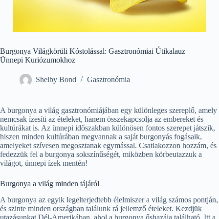
Burgonya Világkörüli Kóstolással: Gasztronómiai Útikalauz
Ünnepi Kuriózumokhoz
Shelby Bond
Gasztronómia
A burgonya a világ gasztronómiájában egy különleges szereplő, amely
nemcsak ízesíti az ételeket, hanem összekapcsolja az embereket és
kultúrákat is. Az ünnepi időszakban különösen fontos szerepet játszik,
hiszen minden kultúrában megvannak a saját burgonyás fogásaik,
amelyeket szívesen megosztanak egymással. Csatlakozzon hozzám, és
fedezzük fel a burgonya sokszínűségét, miközben körbeutazzuk a
világot, ünnepi ízek mentén!
Burgonya a világ minden tájáról
A burgonya az egyik legelterjedtebb élelmiszer a világ számos pontján,
és szinte minden országban találunk rá jellemző ételeket. Kezdjük
utazásunkat Dél-Amerikában, ahol a burgonya őshazája található. Itt a