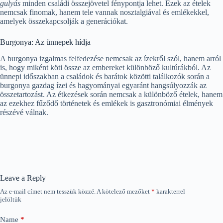
gulyás
minden családi összejövetel fénypontja lehet. Ezek az ételek
nemcsak finomak, hanem tele vannak nosztalgiával és emlékekkel,
amelyek összekapcsolják a generációkat.
Burgonya: Az ünnepek hídja
A burgonya izgalmas felfedezése nemcsak az ízekről szól, hanem arról
is, hogy miként köti össze az embereket különböző kultúrákból. Az
ünnepi időszakban a családok és barátok közötti találkozók során a
burgonya gazdag ízei és hagyományai egyaránt hangsúlyozzák az
összetartozást. Az étkezések során nemcsak a különböző ételek, hanem
az ezekhez fűződő történetek és emlékek is gasztronómiai élmények
részévé válnak.
Leave a Reply
Az e-mail címet nem tesszük közzé.
A kötelező mezőket
*
karakterrel
jelöltük
Name
*