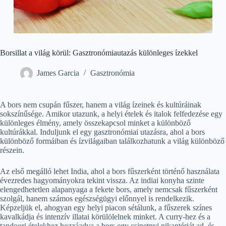
Borsillat a világ körül: Gasztronómiautazás különleges ízekkel
James Garcia
Gasztronómia
A bors nem csupán fűszer, hanem a világ ízeinek és kultúráinak
sokszínűsége. Amikor utazunk, a helyi ételek és italok felfedezése egy
különleges élmény, amely összekapcsol minket a különböző
kultúrákkal. Induljunk el egy gasztronómiai utazásra, ahol a bors
különböző formáiban és ízvilágaiban találkozhatunk a világ különböző
részein.
Az első megálló lehet India, ahol a bors fűszerként történő használata
évezredes hagyományokra tekint vissza. Az indiai konyha szinte
elengedhetetlen alapanyaga a fekete bors, amely nemcsak fűszerként
szolgál, hanem számos egészségügyi előnnyel is rendelkezik.
Képzeljük el, ahogyan egy helyi piacon sétálunk, a fűszerek színes
kavalkádja és intenzív illatai körülölelnek minket. A curry-hez és a
tandoori ételekhez hozzáadva a bors egy csipetnyi pikantériát ad, és