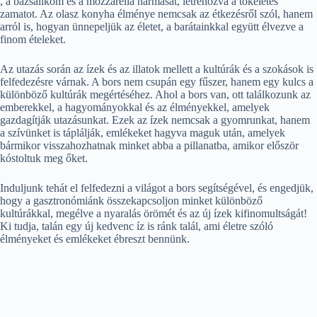
, a bazsalikom és a mozzarella hármasát, létrehozva a tökéletes
zamatot. Az olasz konyha élménye nemcsak az étkezésről szól, hanem
arról is, hogyan ünnepeljük az életet, a barátainkkal együtt élvezve a
finom ételeket.
Az utazás során az ízek és az illatok mellett a kultúrák és a szokások is
felfedezésre várnak. A bors nem csupán egy fűszer, hanem egy kulcs a
különböző kultúrák megértéséhez. Ahol a bors van, ott találkozunk az
emberekkel, a hagyományokkal és az élményekkel, amelyek
gazdagítják utazásunkat. Ezek az ízek nemcsak a gyomrunkat, hanem
a szívünket is táplálják, emlékeket hagyva maguk után, amelyek
bármikor visszahozhatnak minket abba a pillanatba, amikor először
kóstoltuk meg őket.
Induljunk tehát el felfedezni a világot a bors segítségével, és engedjük,
hogy a gasztronómiánk összekapcsoljon minket különböző
kultúrákkal, megélve a nyaralás örömét és az új ízek kifinomultságát!
Ki tudja, talán egy új kedvenc íz is ránk talál, ami életre szóló
élményeket és emlékeket ébreszt bennünk.