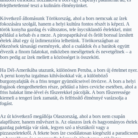
felejthetetlenné teszi a kulináris élményünket.
Következő állomásunk Törökország, ahol a bors nemcsak az ízek
fokozására szolgál, hanem a helyi kultúra fontos részét is képezi. A
török konyha gazdag és változatos, tele ínycsiklandó ételekkel, mint
például a kebab és a meze. A pirospaprikával és őrölt borssal ízesített
ételek által egy új ízdimenzióra lelhetünk. Törökországban az
étkezések társasági események, ahol a családok és a barátok együtt
élvezik a finom falatokat, miközben mesélgetnek és nevetgélnek – a
bors pedig az ízek mellett a közösséget is összeköti.
Ha Dél-Amerikába utazunk, különösen Peruba, a bors új értelmet nyer.
A perui konyha izgalmas kihívásokkal vár, a különböző
burgonyafajták és a friss tenger gyümölcseivel ötvözve. A bors a helyi
fogások elengedhetetlen része, például a híres ceviche esetében, ahol a
friss halakat lime-lével és fűszerekkel pácolják. A bors fűszeressége
kiemeli a tengeri ízek zamatát, és felfrissítő élménnyé varázsolja a
fogást.
Az út következő megállója Olaszország, ahol a bors nem csupán
alapfűszer, hanem művészet is. Az olaszos ízek és hagyományos ételek
gazdag palettája vár ránk, legyen szó a tésztákról vagy a
pizzaszeletekről. A fekete bors íze csodálatosan kiegészíti a paradicsom