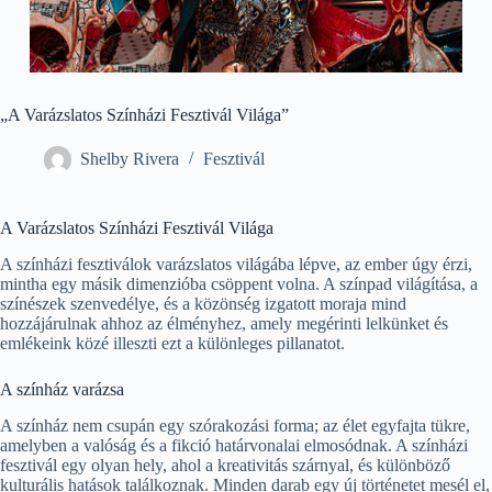
„A Varázslatos Színházi Fesztivál Világa”
Shelby Rivera
Fesztivál
A Varázslatos Színházi Fesztivál Világa
A színházi fesztiválok varázslatos világába lépve, az ember úgy érzi,
mintha egy másik dimenzióba csöppent volna. A színpad világítása, a
színészek szenvedélye, és a közönség izgatott moraja mind
hozzájárulnak ahhoz az élményhez, amely megérinti lelkünket és
emlékeink közé illeszti ezt a különleges pillanatot.
A színház varázsa
A színház nem csupán egy szórakozási forma; az élet egyfajta tükre,
amelyben a valóság és a fikció határvonalai elmosódnak. A színházi
fesztivál egy olyan hely, ahol a kreativitás szárnyal, és különböző
kulturális hatások találkoznak. Minden darab egy új történetet mesél el,