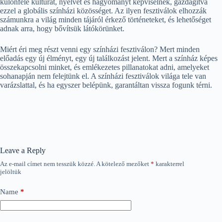
különféle kultúrát, nyelvet és hagyományt képviselnek, gazdagítva
ezzel a globális színházi közösséget. Az ilyen fesztiválok elhozzák
számunkra a világ minden tájáról érkező történeteket, és lehetőséget
adnak arra, hogy bővítsük látókörünket.
Miért éri meg részt venni egy színházi fesztiválon? Mert minden
előadás egy új élményt, egy új találkozást jelent. Mert a színház képes
összekapcsolni minket, és emlékezetes pillanatokat adni, amelyeket
sohanapján nem felejtünk el. A színházi fesztiválok világa tele van
varázslattal, és ha egyszer belépünk, garantáltan vissza fogunk térni.
Leave a Reply
Az e-mail címet nem tesszük közzé.
A kötelező mezőket
*
karakterrel
jelöltük
Name
*