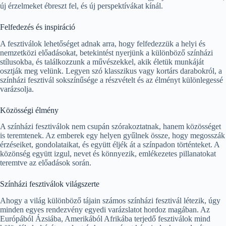
új érzelmeket ébreszt fel, és új perspektívákat kínál.
Felfedezés és inspiráció
A fesztiválok lehetőséget adnak arra, hogy felfedezzük a helyi és
nemzetközi előadásokat, betekintést nyerjünk a különböző színházi
stílusokba, és találkozzunk a művészekkel, akik életük munkáját
osztják meg velünk. Legyen szó klasszikus vagy kortárs darabokról, a
színházi fesztivál sokszínűsége a részvételt és az élményt különlegessé
varázsolja.
Közösségi élmény
A színházi fesztiválok nem csupán szórakoztatnak, hanem közösséget
is teremtenek. Az emberek egy helyen gyűlnek össze, hogy megosszák
érzéseiket, gondolataikat, és együtt éljék át a színpadon történteket. A
közönség együtt izgul, nevet és könnyezik, emlékezetes pillanatokat
teremtve az előadások során.
Színházi fesztiválok világszerte
Ahogy a világ különböző tájain számos színházi fesztivál létezik, úgy
minden egyes rendezvény egyedi varázslatot hordoz magában. Az
Európából Ázsiába, Amerikából Afrikába terjedő fesztiválok mind