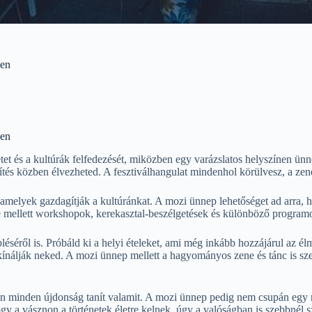
yen
yen
et és a kultúrák felfedezését, miközben egy varázslatos helyszínen ünnep
tés közben élvezheted. A fesztiválhangulat mindenhol körülvesz, a zene
melyek gazdagítják a kultúránkat. A mozi ünnep lehetőséget ad arra, hog
se mellett workshopok, kerekasztal-beszélgetések és különböző programok
pléséről is. Próbáld ki a helyi ételeket, ami még inkább hozzájárul az 
kínálják neked. A mozi ünnep mellett a hagyományos zene és tánc is s
zen minden újdonság tanít valamit. A mozi ünnep pedig nem csupán egy 
y a vásznon a történetek életre kelnek, úgy a valóságban is szebbnél 