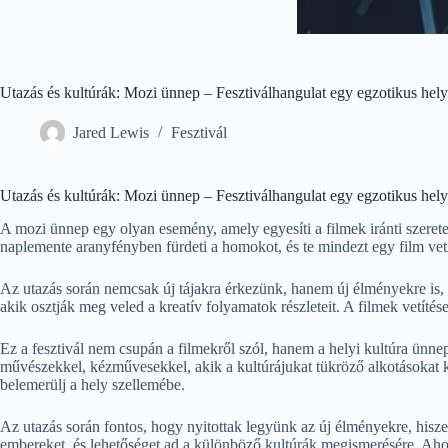
Utazás és kultúrák: Mozi ünnep – Fesztiválhangulat egy egzotikus hel
Jared Lewis
Fesztivál
Utazás és kultúrák: Mozi ünnep – Fesztiválhangulat egy egzotikus hel
A mozi ünnep egy olyan esemény, amely egyesíti a filmek iránti szeretet
naplemente aranyfényben fürdeti a homokot, és te mindezt egy film vetí
Az utazás során nemcsak új tájakra érkezünk, hanem új élményekre is, a
akik osztják meg veled a kreatív folyamatok részleteit. A filmek vetíté
Ez a fesztivál nem csupán a filmekről szól, hanem a helyi kultúra ünne
művészekkel, kézművesekkel, akik a kultúrájukat tükröző alkotásokat 
belemerülj a hely szellemébe.
Az utazás során fontos, hogy nyitottak legyünk az új élményekre, his
embereket, és lehetőséget ad a különböző kultúrák megismerésére. Ahog