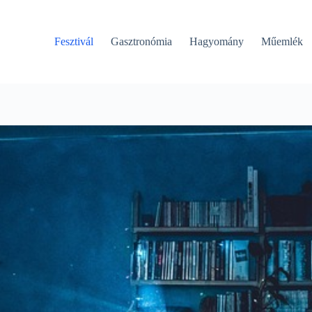
Fesztivál
Gasztronómia
Hagyomány
Műemlék