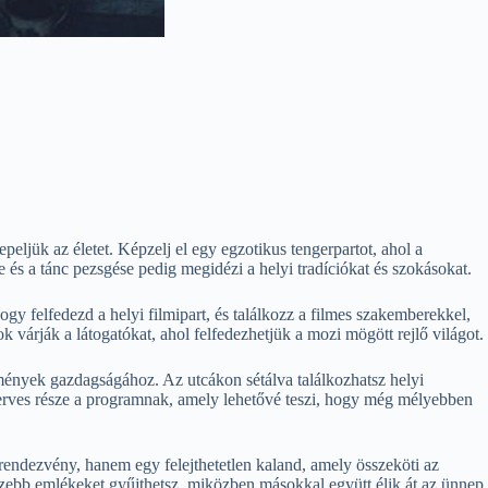
eljük az életet. Képzelj el egy egzotikus tengerpartot, ahol a
 és a tánc pezsgése pedig megidézi a helyi tradíciókat és szokásokat.
y felfedezd a helyi filmipart, és találkozz a filmes szakemberekkel,
 várják a látogatókat, ahol felfedezhetjük a mozi mögött rejlő világot.
élmények gazdagságához. Az utcákon sétálva találkozhatsz helyi
zerves része a programnak, amely lehetővé teszi, hogy még mélyebben
rendezvény, hanem egy felejthetetlen kaland, amely összeköti az
szebb emlékeket gyűjthetsz, miközben másokkal együtt élik át az ünnep