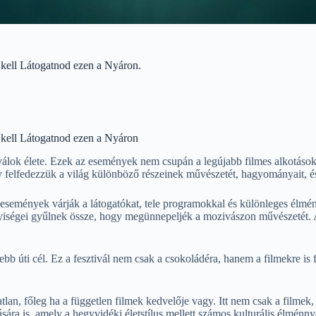
kell Látogatnod ezen a Nyáron.
 kell Látogatnod ezen a Nyáron
iválok élete. Ezek az események nem csupán a legújabb filmes alkotások
gy felfedezzük a világ különböző részeinek művészetét, hagyományait, 
események várják a látogatókat, tele programokkal és különleges élmén
lyiségei gyűlnek össze, hogy megünnepeljék a mozivászon művészetét. A 
bb úti cél. Ez a fesztivál nem csak a csokoládéra, hanem a filmekre is 
an, főleg ha a független filmek kedvelője vagy. Itt nem csak a filmek,
ára is, amely a hegyvidéki életstílus mellett számos kulturális élménny