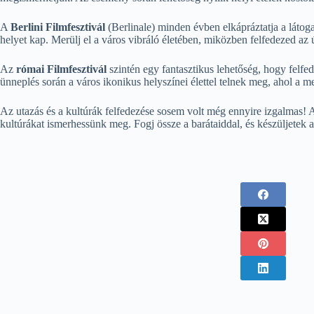
A
Berlini Filmfesztivál
(Berlinale) minden évben elkápráztatja a látoga
helyet kap. Merülj el a város vibráló életében, miközben felfedezed az ú
Az
római Filmfesztivál
szintén egy fantasztikus lehetőség, hogy felfed
ünneplés során a város ikonikus helyszínei élettel telnek meg, ahol a me
Az utazás és a kultúrák felfedezése sosem volt még ennyire izgalmas! 
kultúrákat ismerhessünk meg. Fogj össze a barátaiddal, és készüljetek a