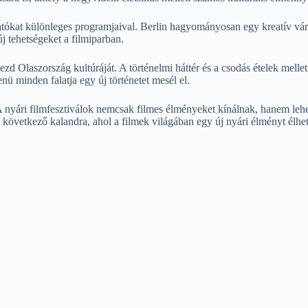
tókat különleges programjaival. Berlin hagyományosan egy kreatív város,
j tehetségeket a filmiparban.
ezd Olaszország kultúráját. A történelmi háttér és a csodás ételek mellet
nü minden falatja egy új történetet mesél el.
A nyári filmfesztiválok nemcsak filmes élményeket kínálnak, hanem lehe
 következő kalandra, ahol a filmek világában egy új nyári élményt élhet