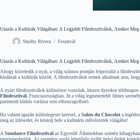
Utazás a Kultúrák Világában: A Legjobb Filmfesztiválok, Amiket Meg 
Shelby Rivera
Fesztivál
Utazás a Kultúrák Világában: A Legjobb Filmfesztiválok, Amiket Meg
Ahogy közeledik a nyár, a világ számos pontján felpezsdül a filmfeszt
kínálnak a kultúrák között. A filmfesztiválok remek alkalmak arra, ho
A nyári filmfesztiválok különösen vonzóak, hiszen ilyenkor többnapos 
Filmfesztivál
, Franciaországban. Itt a világ legismertebb filmes szemé
partmenti kilátás varázsa sem elhanyagolható.
Ha valami igazán különlegeset keresel, a
Salon du Chocolat
a legédese
meg az ízlésedet, és kóstolj bele a kulináris művészetek világába!
A
Sundance Filmfesztivál
az Egyesült Államokban szintén kihagyhatatl
megismerhetjük. Az esemény során lehetőség nyílik helyi ételek kóstolás