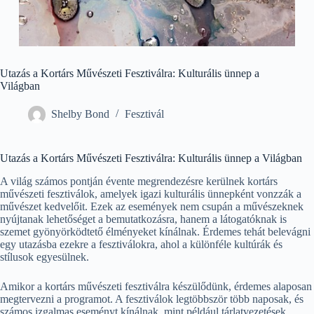
Utazás a Kortárs Művészeti Fesztiválra: Kulturális ünnep a
Világban
Shelby Bond
Fesztivál
Utazás a Kortárs Művészeti Fesztiválra: Kulturális ünnep a Világban
A világ számos pontján évente megrendezésre kerülnek kortárs
művészeti fesztiválok, amelyek igazi kulturális ünnepként vonzzák a
művészet kedvelőit. Ezek az események nem csupán a művészeknek
nyújtanak lehetőséget a bemutatkozásra, hanem a látogatóknak is
szemet gyönyörködtető élményeket kínálnak. Érdemes tehát belevágni
egy utazásba ezekre a fesztiválokra, ahol a különféle kultúrák és
stílusok egyesülnek.
Amikor a kortárs művészeti fesztiválra készülődünk, érdemes alaposan
megtervezni a programot. A fesztiválok legtöbbször több naposak, és
számos izgalmas eseményt kínálnak, mint például tárlatvezetések,