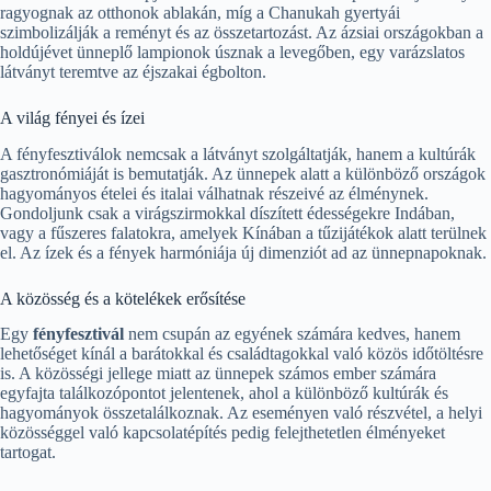
ragyognak az otthonok ablakán, míg a Chanukah gyertyái
szimbolizálják a reményt és az összetartozást. Az ázsiai országokban a
holdújévet ünneplő lampionok úsznak a levegőben, egy varázslatos
látványt teremtve az éjszakai égbolton.
A világ fényei és ízei
A fényfesztiválok nemcsak a látványt szolgáltatják, hanem a kultúrák
gasztronómiáját is bemutatják. Az ünnepek alatt a különböző országok
hagyományos ételei és italai válhatnak részeivé az élménynek.
Gondoljunk csak a virágszirmokkal díszített édességekre Indában,
vagy a fűszeres falatokra, amelyek Kínában a tűzijátékok alatt terülnek
el. Az ízek és a fények harmóniája új dimenziót ad az ünnepnapoknak.
A közösség és a kötelékek erősítése
Egy
fényfesztivál
nem csupán az egyének számára kedves, hanem
lehetőséget kínál a barátokkal és családtagokkal való közös időtöltésre
is. A közösségi jellege miatt az ünnepek számos ember számára
egyfajta találkozópontot jelentenek, ahol a különböző kultúrák és
hagyományok összetalálkoznak. Az eseményen való részvétel, a helyi
közösséggel való kapcsolatépítés pedig felejthetetlen élményeket
tartogat.