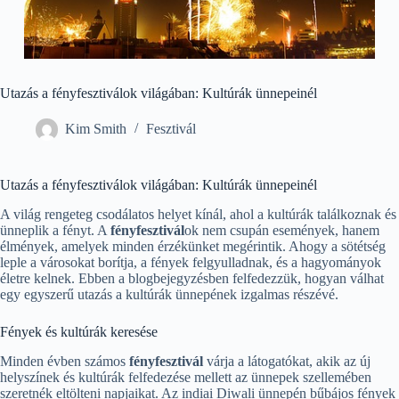
Utazás a fényfesztiválok világában: Kultúrák ünnepeinél
Kim Smith
Fesztivál
Utazás a fényfesztiválok világában: Kultúrák ünnepeinél
A világ rengeteg csodálatos helyet kínál, ahol a kultúrák találkoznak és
ünneplik a fényt. A
fényfesztivál
ok nem csupán események, hanem
élmények, amelyek minden érzékünket megérintik. Ahogy a sötétség
leple a városokat borítja, a fények felgyulladnak, és a hagyományok
életre kelnek. Ebben a blogbejegyzésben felfedezzük, hogyan válhat
egy egyszerű utazás a kultúrák ünnepének izgalmas részévé.
Fények és kultúrák keresése
Minden évben számos
fényfesztivál
várja a látogatókat, akik az új
helyszínek és kultúrák felfedezése mellett az ünnepek szellemében
szeretnék eltölteni napjaikat. Az indiai Diwali ünnepén bűbájos fények