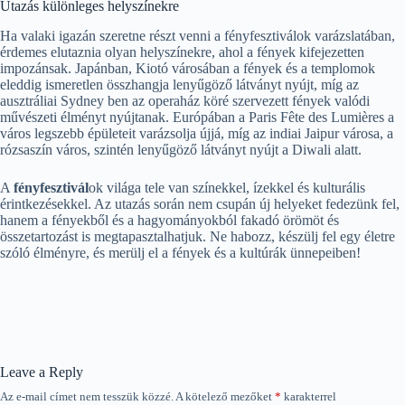
Utazás különleges helyszínekre
Ha valaki igazán szeretne részt venni a fényfesztiválok varázslatában,
érdemes elutaznia olyan helyszínekre, ahol a fények kifejezetten
impozánsak. Japánban, Kiotó városában a fények és a templomok
eleddig ismeretlen összhangja lenyűgöző látványt nyújt, míg az
ausztráliai Sydney ben az operaház köré szervezett fények valódi
művészeti élményt nyújtanak. Európában a Paris Fête des Lumières a
város legszebb épületeit varázsolja újjá, míg az indiai Jaipur városa, a
rózsaszín város, szintén lenyűgöző látványt nyújt a Diwali alatt.
A
fényfesztivál
ok világa tele van színekkel, ízekkel és kulturális
érintkezésekkel. Az utazás során nem csupán új helyeket fedezünk fel,
hanem a fényekből és a hagyományokból fakadó örömöt és
összetartozást is megtapasztalhatjuk. Ne habozz, készülj fel egy életre
szóló élményre, és merülj el a fények és a kultúrák ünnepeiben!
Leave a Reply
Az e-mail címet nem tesszük közzé.
A kötelező mezőket
*
karakterrel