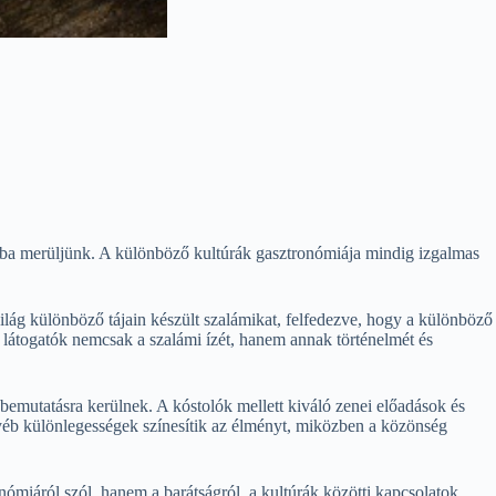
ába merüljünk. A különböző kultúrák gasztronómiája mindig izgalmas
világ különböző tájain készült szalámikat, felfedezve, hogy a különböző
 látogatók nemcsak a szalámi ízét, hanem annak történelmét és
emutatásra kerülnek. A kóstolók mellett kiváló zenei előadások és
gyéb különlegességek színesítik az élményt, miközben a közönség
ómiáról szól, hanem a barátságról, a kultúrák közötti kapcsolatok