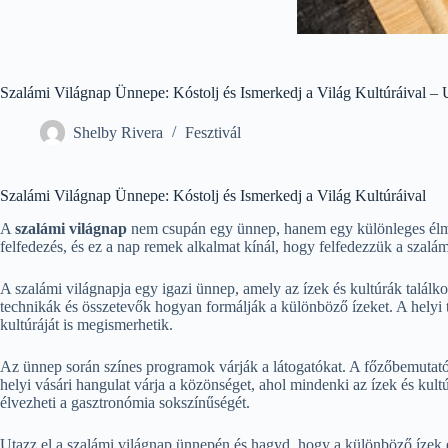
Szalámi Világnap Ünnepe: Kóstolj és Ismerkedj a Világ Kultúráival –
Shelby Rivera
Fesztivál
Szalámi Világnap Ünnepe: Kóstolj és Ismerkedj a Világ Kultúráival
A
szalámi világnap
nem csupán egy ünnep, hanem egy különleges élmén
felfedezés, és ez a nap remek alkalmat kínál, hogy felfedezzük a sza
A szalámi világnapja egy igazi ünnep, amely az ízek és kultúrák találko
technikák és összetevők hogyan formálják a különböző ízeket. A helyi 
kultúráját is megismerhetik.
Az ünnep során színes programok várják a látogatókat. A főzőbemutató
helyi vásári hangulat várja a közönséget, ahol mindenki az ízek és ku
élvezheti a gasztronómia sokszínűségét.
Utazz el a szalámi világnap ünnepén és hagyd, hogy a különböző ízek e