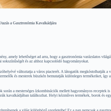
 Utazás a Gasztronómia Kavalkádjára
y, amely lehetőséget ad arra, hogy a gasztronómia varázslatos világ
lámi sokszínűségét és az ahhoz kapcsolódó hagyományokat.
zóhelyévé változtatja a város piacterét. A látogatók megkóstolhatják a 
termelők és mesterek büszkén bemutatják különleges termékeiket, így a
k során a mesterséges ízkombinációk mellett hagyományos receptek is b
ltúrák kavalkádjában találkozhat. Helyi kézműves termékek, borok és e
lrepítsenek a világ különböző szegleteibe! Ez a nap nemcsak a gasztron