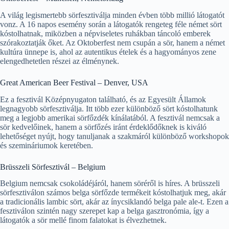
A világ legismertebb sörfesztiválja minden évben több millió látogatót
vonz. A 16 napos esemény során a látogatók rengeteg féle német sört
kóstolhatnak, miközben a népviseletes ruhákban táncoló emberek
szórakoztatják őket. Az Oktoberfest nem csupán a sör, hanem a német
kultúra ünnepe is, ahol az autentikus ételek és a hagyományos zene
elengedhetetlen részei az élménynek.
Great American Beer Festival – Denver, USA
Ez a fesztivál Középnyugaton található, és az Egyesült Államok
legnagyobb sörfesztiválja. Itt több ezer különböző sört kóstolhatunk
meg a legjobb amerikai sörfőzdék kínálatából. A fesztivál nemcsak a
sör kedvelőinek, hanem a sörfőzés iránt érdeklődőknek is kiváló
lehetőséget nyújt, hogy tanuljanak a szakmáról különböző workshopok
és szemináriumok keretében.
Brüsszeli Sörfesztivál – Belgium
Belgium nemcsak csokoládéjáról, hanem söréről is híres. A brüsszeli
sörfesztiválon számos belga sörfőzde termékeit kóstolhatjuk meg, akár
a tradicionális lambic sört, akár az ínycsiklandó belga pale ale-t. Ezen a
fesztiválon szintén nagy szerepet kap a belga gasztronómia, így a
látogatók a sör mellé finom falatokat is élvezhetnek.