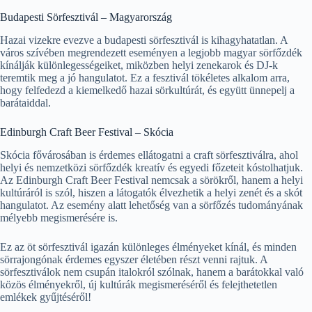
Budapesti Sörfesztivál – Magyarország
Hazai vizekre evezve a budapesti sörfesztivál is kihagyhatatlan. A
város szívében megrendezett eseményen a legjobb magyar sörfőzdék
kínálják különlegességeiket, miközben helyi zenekarok és DJ-k
teremtik meg a jó hangulatot. Ez a fesztivál tökéletes alkalom arra,
hogy felfedezd a kiemelkedő hazai sörkultúrát, és együtt ünnepelj a
barátaiddal.
Edinburgh Craft Beer Festival – Skócia
Skócia fővárosában is érdemes ellátogatni a craft sörfesztiválra, ahol
helyi és nemzetközi sörfőzdék kreatív és egyedi főzeteit kóstolhatjuk.
Az Edinburgh Craft Beer Festival nemcsak a sörökről, hanem a helyi
kultúráról is szól, hiszen a látogatók élvezhetik a helyi zenét és a skót
hangulatot. Az esemény alatt lehetőség van a sörfőzés tudományának
mélyebb megismerésére is.
Ez az öt sörfesztivál igazán különleges élményeket kínál, és minden
sörrajongónak érdemes egyszer életében részt venni rajtuk. A
sörfesztiválok nem csupán italokról szólnak, hanem a barátokkal való
közös élményekről, új kultúrák megismeréséről és felejthetetlen
emlékek gyűjtéséről!