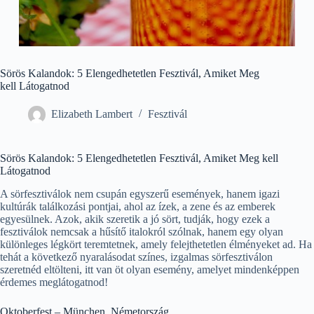
Sörös Kalandok: 5 Elengedhetetlen Fesztivál, Amiket Meg
kell Látogatnod
Elizabeth Lambert
Fesztivál
Sörös Kalandok: 5 Elengedhetetlen Fesztivál, Amiket Meg kell
Látogatnod
A sörfesztiválok nem csupán egyszerű események, hanem igazi
kultúrák találkozási pontjai, ahol az ízek, a zene és az emberek
egyesülnek. Azok, akik szeretik a jó sört, tudják, hogy ezek a
fesztiválok nemcsak a hűsítő italokról szólnak, hanem egy olyan
különleges légkört teremtetnek, amely felejthetetlen élményeket ad. Ha
tehát a következő nyaralásodat színes, izgalmas sörfesztiválon
szeretnéd eltölteni, itt van öt olyan esemény, amelyet mindenképpen
érdemes meglátogatnod!
Oktoberfest – München, Németország