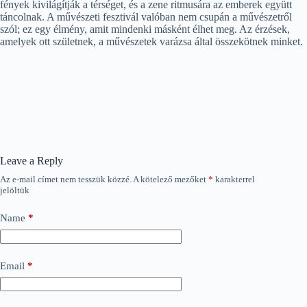
fények kivilágítják a térséget, és a zene ritmusára az emberek együtt
táncolnak. A művészeti fesztivál valóban nem csupán a művészetről
szól; ez egy élmény, amit mindenki másként élhet meg. Az érzések,
amelyek ott születnek, a művészetek varázsa által összekötnek minket.
Leave a Reply
Az e-mail címet nem tesszük közzé.
A kötelező mezőket
*
karakterrel
jelöltük
Name
*
Email
*