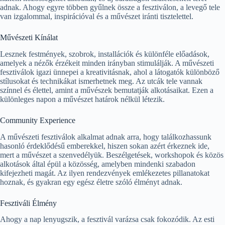
adnak. Ahogy egyre többen gyűlnek össze a fesztiválon, a levegő tele
van izgalommal, inspirációval és a művészet iránti tisztelettel.
Művészeti Kínálat
Lesznek festmények, szobrok, installációk és különféle előadások,
amelyek a nézők érzékeit minden irányban stimulálják. A művészeti
fesztiválok igazi ünnepei a kreativitásnak, ahol a látogatók különböző
stílusokat és technikákat ismerhetnek meg. Az utcák tele vannak
színnel és élettel, amint a művészek bemutatják alkotásaikat. Ezen a
különleges napon a művészet határok nélkül létezik.
Community Experience
A művészeti fesztiválok alkalmat adnak arra, hogy találkozhassunk
hasonló érdeklődésű emberekkel, hiszen sokan azért érkeznek ide,
mert a művészet a szenvedélyük. Beszélgetések, workshopok és közös
alkotások által épül a közösség, amelyben mindenki szabadon
kifejezheti magát. Az ilyen rendezvények emlékezetes pillanatokat
hoznak, és gyakran egy egész életre szóló élményt adnak.
Fesztiváli Élmény
Ahogy a nap lenyugszik, a fesztivál varázsa csak fokozódik. Az esti