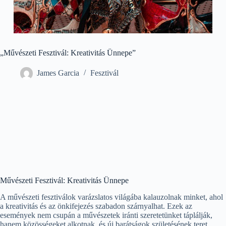
„Művészeti Fesztivál: Kreativitás Ünnepe”
James Garcia
Fesztivál
Művészeti Fesztivál: Kreativitás Ünnepe
A művészeti fesztiválok varázslatos világába kalauzolnak minket, ahol
a kreativitás és az önkifejezés szabadon szárnyalhat. Ezek az
események nem csupán a művészetek iránti szeretetünket táplálják,
hanem közösségeket alkotnak, és új barátságok születésének teret