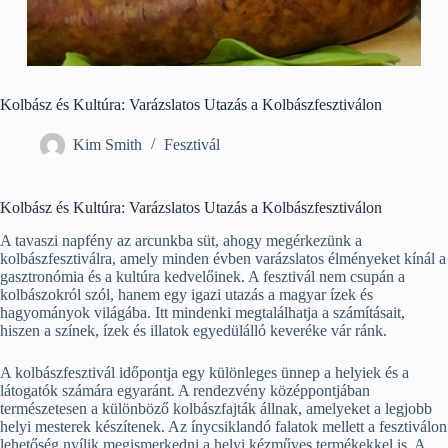
Kolbász és Kultúra: Varázslatos Utazás a Kolbászfesztiválon
Kim Smith
Fesztivál
Kolbász és Kultúra: Varázslatos Utazás a Kolbászfesztiválon
A tavaszi napfény az arcunkba süt, ahogy megérkezünk a
kolbászfesztiválra, amely minden évben varázslatos élményeket kínál a
gasztronómia és a kultúra kedvelőinek. A fesztivál nem csupán a
kolbászokról szól, hanem egy igazi utazás a magyar ízek és
hagyományok világába. Itt mindenki megtalálhatja a számításait,
hiszen a színek, ízek és illatok egyedülálló keveréke vár ránk.
A kolbászfesztivál időpontja egy különleges ünnep a helyiek és a
látogatók számára egyaránt. A rendezvény középpontjában
természetesen a különböző kolbászfajták állnak, amelyeket a legjobb
helyi mesterek készítenek. Az ínycsiklandó falatok mellett a fesztiválon
lehetőség nyílik megismerkedni a helyi kézműves termékekkel is. A