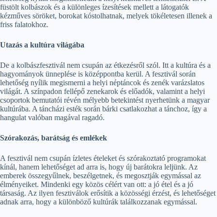
füstölt kolbászok és a különleges ízesítések mellett a látogatók
kézműves söröket, borokat kóstolhatnak, melyek tökéletesen illenek a
friss falatokhoz.
Utazás a kultúra világába
De a kolbászfesztivál nem csupán az étkezésről szól. Itt a kultúra és a
hagyományok ünneplése is középpontba kerül. A fesztivál során
lehetőség nyílik megismerni a helyi néptáncok és zenék varázslatos
világát. A színpadon fellépő zenekarok és előadók, valamint a helyi
csoportok bemutatói révén mélyebb betekintést nyerhetünk a magyar
kultúrába. A táncházi esték során bárki csatlakozhat a tánchoz, így a
hangulat valóban magával ragadó.
Szórakozás, barátság és emlékek
A fesztivál nem csupán ízletes ételeket és szórakoztató programokat
kínál, hanem lehetőséget ad arra is, hogy új barátokra leljünk. Az
emberek összegyűlnek, beszélgetnek, és megosztják egymással az
élményeiket. Mindenki egy közös célért van ott: a jó étel és a jó
társaság. Az ilyen fesztiválok erősítik a közösségi érzést, és lehetőséget
adnak arra, hogy a különböző kultúrák találkozzanak egymással.