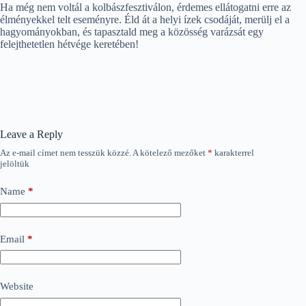
Ha még nem voltál a kolbászfesztiválon, érdemes ellátogatni erre az
élményekkel telt eseményre. Éld át a helyi ízek csodáját, merülj el a
hagyományokban, és tapasztald meg a közösség varázsát egy
felejthetetlen hétvége keretében!
Leave a Reply
Az e-mail címet nem tesszük közzé.
A kötelező mezőket
*
karakterrel
jelöltük
Name
*
Email
*
Website