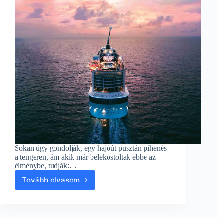
Sokan úgy gondolják, egy hajóút pusztán pihenés
a tengeren, ám akik már belekóstoltak ebbe az
élménybe, tudják:…
Tovább olvasom
Sorsfordító
hajóutak:
hogyan
változtatja