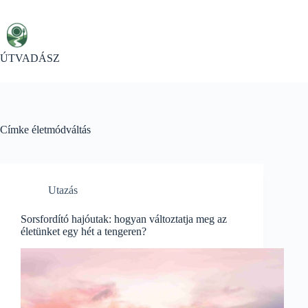
Skip
to
content
ÚTVADÁSZ
Címke
életmódváltás
Utazás
Sorsfordító hajóutak: hogyan változtatja meg az
életünket egy hét a tengeren?