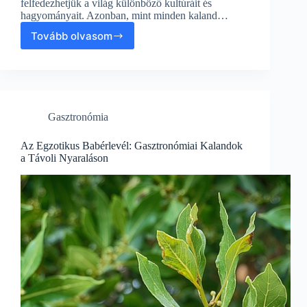
felfedezhetjük a világ különböző kultúráit és
hagyományait. Azonban, mint minden kaland…
Tovább olvasom
A
Vécé
kalandok:
Utazás
alatt
a
Gasztronómia
Kulturális
és
Nyaralós
Az Egzotikus Babérlevél: Gasztronómiai Kalandok
élmények
a Távoli Nyaraláson
világában