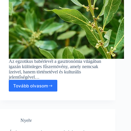
Az egzotikus babérlevél a gasztronómia világában
igazán különleges fűszernövény, amely nemcsak
ízeivel, hanem történetével és kulturális
jelentőségével…
Tovább olvasom
Az
Egzotikus
Babérlevél:
Gasztronómiai
Kalandok
a
Nyelv
Távoli
Nyaraláson