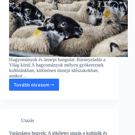
Hagyományok és ünnepi hangulat: Bárányeladás a
Világ körül A hagyományok mélyen gyökereznek
kultúránkban, különösen ünnepi időszakokban,
amikor…
Tovább olvasom
Hagyományok
és
ünnepi
hangulat:
Bárányeladás
a
Utazás
Világ
körül
Varázslatos hegyek: A tökéletes utazás a kultúrák és