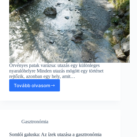
Örvényes patak varázsa: utazás egy különleges
nyaralóhelyre Minden utazás mögött egy történet
rejtőzik, azonban egy hely, amit…
Tovább olvasom
Örvényes
patak
varázsa:
utazás
egy
különleges
Gasztronómia
nyaralóhelyre
Somlói galuska: Az ízek utazása a gasztronómia