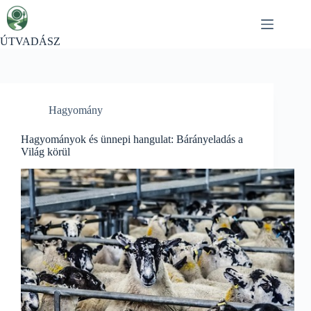
Skip
to
content
ÚTVADÁSZ
Hagyomány
Hagyományok és ünnepi hangulat: Bárányeladás a
Világ körül