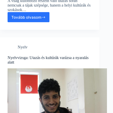
A világ különböző részein való utazás során
nemcsak a tájak szépsége, hanem a helyi kultúrák és
szokások…
Tovább olvasom
Útiútikönyv
a
világ
udvariasságáról:
Nyári
kalandok
Nyelv
és
kultúrák
Nyelvvizsga: Utazás és kultúrák varázsa a nyaralás
alatt