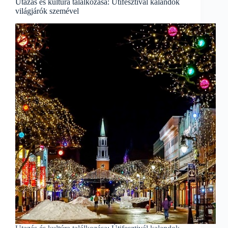
Utazás és kultúra találkozása: Útifesztivál kalandok
világjárók szemével