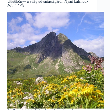
Útiútikönyv a világ udvariasságáról: Nyári kalandok
és kultúrák