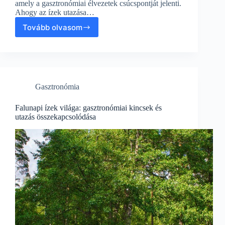
amely a gasztronómiai élvezetek csúcspontját jelenti.
Ahogy az ízek utazása…
Tovább olvasom
Somlói
galuska:
Az
ízek
utazása
a
Gasztronómia
gasztronómia
világában
Falunapi ízek világa: gasztronómiai kincsek és
utazás összekapcsolódása