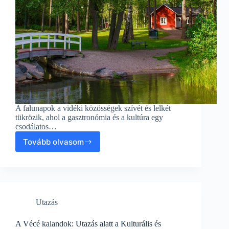
A falunapok a vidéki közösségek szívét és lelkét
tükrözik, ahol a gasztronómia és a kultúra egy
csodálatos…
Tovább olvasom
Falunapi
ízek
világa:
gasztronómiai
kincsek
és
Utazás
utazás
összekapcsolódása
A Vécé kalandok: Utazás alatt a Kulturális és