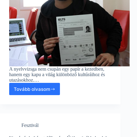
A nyelvvizsga nem csupán egy papír a kezedben,
hanem egy kapu a világ különböző kultúráihoz és
utazásokhoz.…
Tovább olvasom
Nyelvvizsga:
Utazás
és
kultúrák
varázsa
a
Fesztivál
nyaralás
alatt