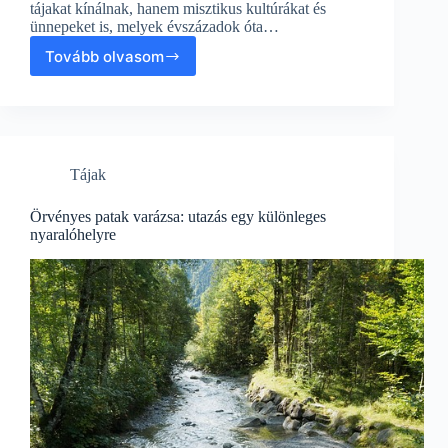
tájakat kínálnak, hanem misztikus kultúrákat és
ünnepeket is, melyek évszázadok óta…
Tovább olvasom
Varázslatos
hegyek:
A
tökéletes
utazás
a
Tájak
kultúrák
és
ünnepek
Örvényes patak varázsa: utazás egy különleges
világában
nyaralóhelyre